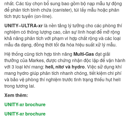
nhất. Các tùy chọn bổ sung bao gồm bộ nạp mẫu tự động
để phân tích bình chứa (canister), túi lấy mẫu hoặc phân
tích trực tuyến (on-line).
UNITY–ULTRA-xr
là nền tảng lý tưởng cho các phòng thí
nghiệm có thông lượng cao, cần sự linh hoạt để mở rộng
khả năng phân tích với phạm vi hợp chất rộng và các loại
mẫu đa dạng, đồng thời tối đa hóa hiệu suất xử lý mẫu.
Hệ thống cũng tích hợp tính năng
Multi-Gas
đạt giải
thưởng của Markes, được chứng nhận độc lập để vận hành
với 3 loại khí mang:
heli, nitơ và hydro
. Việc sử dụng khí
mang hydro giúp phân tích nhanh chóng, tiết kiệm chi phí
và bảo vệ phòng thí nghiệm trước tình trạng thiếu hụt heli
trong tương lai.
Xem thêm:
UNITY-xr brochure
UNITY-xr brochure