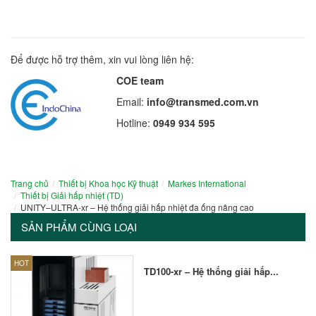
Để được hỗ trợ thêm, xin vui lòng liên hệ:
COE team
Email:
info@transmed.com.vn
Hotline:
0949 934 595
Trang chủ
Thiết bị Khoa học Kỹ thuật
Markes International
Thiết bị Giải hấp nhiệt (TD)
UNITY–ULTRA-xr – Hệ thống giải hấp nhiệt đa ống nâng cao
SẢN PHẨM CÙNG LOẠI
HOT
TD100-xr – Hệ thống giải hấp...