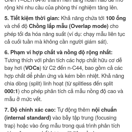
rộng khi nhu cầu của phòng thí nghiệm tăng lên.
5
.
Tiết kiệm thời gian:
Khả năng chứa tới
100 ống
và chế độ
Chồng lấp mẫu (Overlap mode)
cho
phép tối đa hóa năng suất (ví dụ: chạy mẫu liên tục
cả cuối tuần mà không cần người giám sát).
6
.
Phạm vi hợp chất và nồng độ rộng nhất:
Tương thích với phân tích các hợp chất hữu cơ dễ
bay hơi (
VOCs
) từ C2 đến n-C44, bao gồm cả các
hợp chất dể phản ứng và kém bền nhiệt. Khả năng
chia dòng (split) linh hoạt (từ splitless đến split
000:1
) cho phép phân tích cả mẫu nồng độ cao và
mẫu ở mức vết.
7. Độ chính xác cao:
Tự động thêm
nội chuẩn
(internal standard)
vào bẫy tập trung (focusing
trap) hoặc vào ống mẫu trong quá trình phân tích