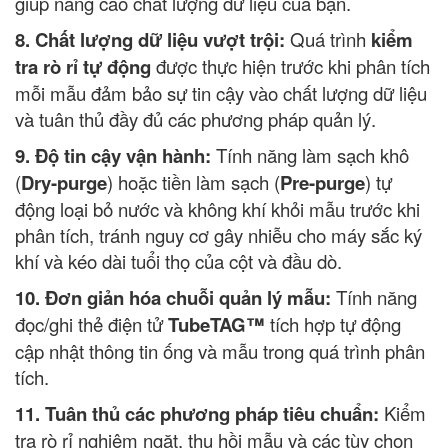
giúp nâng cao chất lượng dữ liệu của bạn.
8. Chất lượng dữ liệu vượt trội:
Quá trình
kiểm
tra rò rỉ tự động
được thực hiện trước khi phân tích
mỗi mẫu đảm bảo sự tin cậy vào chất lượng dữ liệu
và tuân thủ đầy đủ các phương pháp quản lý.
9. Độ tin cậy vận hành:
Tính năng làm sạch khô
(
Dry-purge
) hoặc tiền làm sạch (
Pre-purge
) tự
động loại bỏ nước và không khí khỏi mẫu trước khi
phân tích, tránh nguy cơ gây nhiễu cho máy sắc ký
khí và kéo dài tuổi thọ của cột và đầu dò.
10. Đơn giản hóa chuỗi quản lý mẫu:
Tính năng
đọc/ghi thẻ điện tử
TubeTAG™
tích hợp tự động
cập nhật thông tin ống và mẫu trong quá trình phân
tích.
11. Tuân thủ các phương pháp tiêu chuẩn:
Kiểm
tra rò rỉ nghiêm ngặt, thu hồi mẫu và các tùy chọn