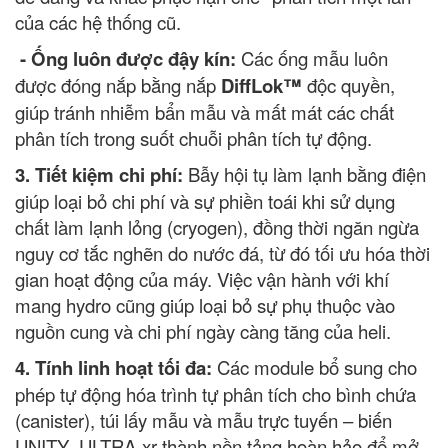
của các hệ thống cũ.
-
Ống luôn được đậy kín:
Các ống mẫu luôn
được đóng nắp bằng nắp
DiffLok™
độc quyền,
giúp tránh nhiễm bẩn mẫu và mất mát các chất
phân tích trong suốt chuỗi phân tích tự động.
3
.
Tiết kiệm chi phí:
Bẫy hội tụ làm lạnh bằng điện
giúp loại bỏ chi phí và sự phiền toái khi sử dụng
chất làm lạnh lỏng (cryogen), đồng thời ngăn ngừa
nguy cơ tắc nghẽn do nước đá, từ đó tối ưu hóa thời
gian hoạt động của máy. Việc vận hành với khí
mang hydro cũng giúp loại bỏ sự phụ thuộc vào
nguồn cung và chi phí ngày càng tăng của heli.
4
.
Tính linh hoạt tối đa:
Các module bổ sung cho
phép tự động hóa trình tự phân tích cho bình chứa
(canister), túi lấy mẫu và mẫu trực tuyến – biến
UNITY–ULTRA-xr thành nền tảng hoàn hảo để mở