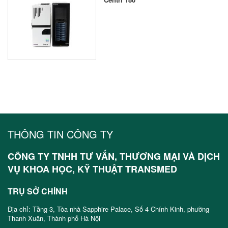
THÔNG TIN CÔNG TY
CÔNG TY TNHH TƯ VẤN, THƯƠNG MẠI VÀ DỊCH
VỤ KHOA HỌC, KỸ THUẬT TRANSMED
TRỤ SỞ CHÍNH
Địa chỉ: Tầng 3, Tòa nhà Sapphire Palace, Số 4 Chính Kinh, phường
Thanh Xuân, Thành phố Hà Nội