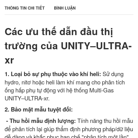
THÔNG TIN CHI TIẾT
BÌNH LUẬN
Các ưu thế dẫn đầu thị
trường của UNITY–ULTRA-
xr
1
.
Loại bỏ sự phụ thuộc vào khí heli:
Sử dụng
hydro, nitơ hoặc heli làm khí mang cho phân tích
ống hấp phụ tự động với hệ thống Multi-Gas
UNITY–ULTRA-xr.
2
.
Bảo mật mẫu tuyệt đối:
-
Thu hồi mẫu định lượng:
Tính năng thu hồi mẫu
để phân tích lại giúp thẩm định phương pháp/dữ liệu
dễ dàng và khắc phục hạn chế "phân tích một lần"