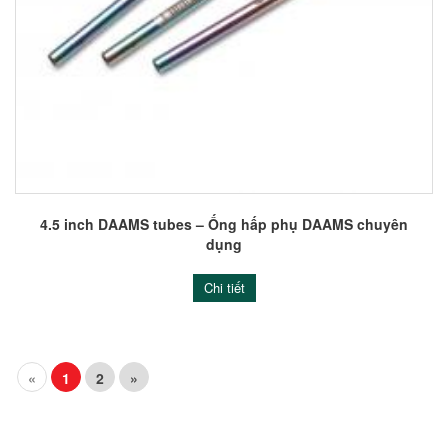
4.5 inch DAAMS tubes – Ống hấp phụ DAAMS chuyên
dụng
Chi tiết
«
1
2
»