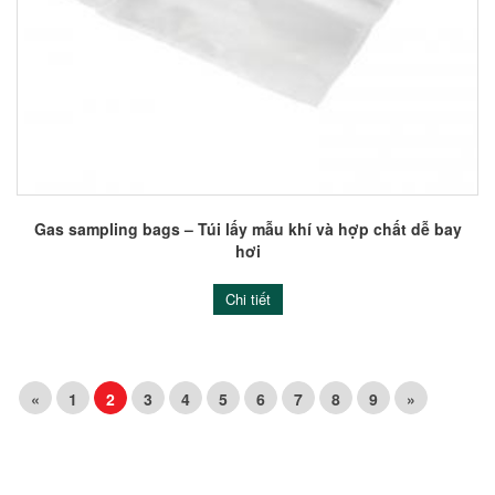
Gas sampling bags – Túi lấy mẫu khí và hợp chất dễ bay
hơi
Chi tiết
«
1
2
3
4
5
6
7
8
9
»