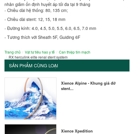
nhân giảm ổn định huyết áp tối đa tại 9 tháng
- Chiều dài hệ thống: 80, 135 cm;
- Chiều dài stent: 12, 15, 18 mm
- Đường kính: 4.0, 4.5, 5.0, 5.5, 6.0, 6.5, 7.0 mm
- Tương thích với Sheath 5F, Guiding 6F
Trang chủ
Vật tư tiêu hao y tế
Can thiệp tim mạch
RX herculink elite renal stent system
SẢN PHẨM CÙNG LOẠI
Xience Alpine - Khung giá đỡ
stent...
Xience Xpedition