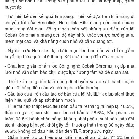
sàng nhờ bởi: Chất lượng sản phẩm tốt, tỉ lệ tái hẹp thấp, giảm
huyết áp
- Từ thiết kế đến kết quả lâm sàng: Thiết kế dựa trên khả năng di
chuyển tốt của Herculink, Herculink Elite mang đến một chuẩn
mực trong đặt stent động mạch thận với những ưu điểm của lõi
Cobalt Chromium mang đến độ dày nhỏ, khỏe với lực hướng tâm,
mềm mại cao, và khả năng cuộn nhỏ và cản quang tốt.
- Nghiên cứu Hercules đạt được mục tiêu ban đầu và chỉ ra giảm
huyết áp hiệu quả tại 9 tháng. Kết quả mang đến độ an toàn.
- Chất lượng sản phẩm tốt: Công nghệ Cobalt Chromium giúp mắt
lưới nhỏ vẫn đảm bảo chịu được lực hướng tâm và dễ quan sát.
- Thiết kế mang đến khả năng di chuyển và áp sát thành mạch
giúp hệ thống tiếp cận và chinh phục tổn thương
- Cấu tạo dựa trên cấu tạo cơ bản của lõi MultiLink giúp stent thực
hiện hiệu quả và áp sát thành mạch
- Tỉ lệ tái hẹp thấp: Mục tiêu ban đầu tại 9 tháng tái hẹp lại 10.5%,
thấp có giá trị cao khi mục tiêu cơ bản là 28.6%; Sản phẩm an
toàn: 98.5% bệnh nhân sống, không phải phẫu thuật bên thận đặt
stent, không bị huyết khối gây tổn thương thận trong 30 ngày đầu;
96.9% không có dấu hiệu dẫn đến TLR trong 270 ngày.
- Giảm huyết áp có hiệu quả: Giảm huyết áp tối đa: 77.5% bệnh