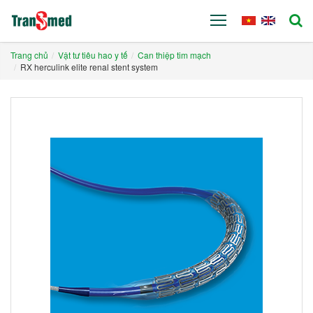
Trang chủ
Vật tư tiêu hao y tế
Can thiệp tim mạch
RX herculink elite renal stent system