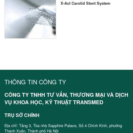
X-Act Carotid Stent System
THÔNG TIN CÔNG TY
CÔNG TY TNHH TƯ VẤN, THƯƠNG MẠI VÀ DỊCH
VỤ KHOA HỌC, KỸ THUẬT TRANSMED
TRỤ SỞ CHÍNH
Địa chỉ: Tầng 3, Tòa nhà Sapphire Palace, Số 4 Chính Kinh, phường
Thanh Xuân, Thành phố Hà Nội