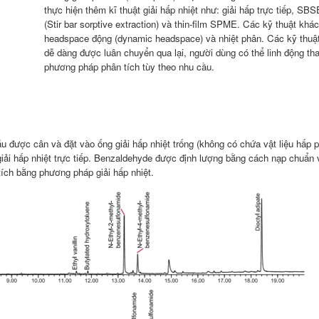
thực hiện thêm kĩ thuật giải hấp nhiệt như: giải hấp trực tiếp, SBS
(Stir bar sorptive extraction) và thin-film SPME. Các kỹ thuật kh
headspace động (dynamic headspace) và nhiệt phân. Các kỹ thuật
dễ dàng được luân chuyển qua lại, người dùng có thể linh động tha
phương pháp phân tích tùy theo nhu cầu.
 được cân và đặt vào ống giải hấp nhiệt trống (không có chứa vật liệu hấp p
iải hấp nhiệt trực tiếp. Benzaldehyde được định lượng bằng cách nạp chuẩn 
ích bằng phương pháp giải hấp nhiệt.