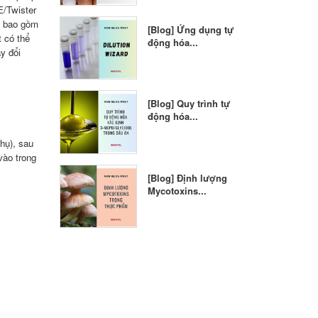
E/Twister
ác bao gồm
[Blog] Ứng dụng tự
 có thể
động hóa...
y đổi
[Blog] Quy trình tự
động hóa...
hụ), sau
vào trong
[Blog] Định lượng
Mycotoxins...