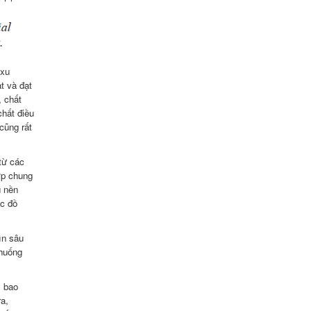
 xu
t và đạt
, chất
chất điều
cũng rất
từ các
ợp chung
u nền
ặc đồ
ìn sâu
 huống
, bao
ra,