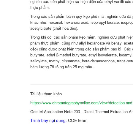
nghiên cứu còn phát hiện sự hiện diện của ethyl vanilli cá
thực phẩm.
Trong các sản phẩm bánh quy kẹp phô mai, nghiên cứu đã ph
khác như: hexanal, hexanoic acid, isopropyl laurate, isopr
acetylcitrate (chất hóa dẻo).
Trong khi đó, các sản phẩm kẹo mềm, nghiên cứu phát hiện 
phẩm thực phẩm, cũng như allyl hexanoate và benzyl acetate.
dẻo) cũng được phát hiện trong các sản phẩm bao bì. Các c
butyrate, ethyl 2-methyl butyrate, ethyl isovalerate, isoamy
salicylate, methyl cinnamate, beta-damascenone, trans-bet
hàm lượng 79±6 ng trên 25 mg mẫu.
Tài liệu tham khảo
https://www.chromatographyonline.com/view/detection-and-c
Gerstel Application Note 203 - Direct Thermal Extraction A
Trình bày nội dung:
COE team