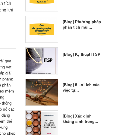
n tích
òng khí
[Blog] Phương pháp
phân tích mùi...
[Blog] Kỹ thuật ITSP
rải qua
ợng vết
áp giải
ản phẩm:
[Blog] 5 Lợi ích của
ả phân
việc tự...
 kẹo mềm
ăng
ệ thống
ô số các
ễ dàng
[Blog] Xác định
tiêm thể
kháng sinh trong...
 vùng
 cho phép