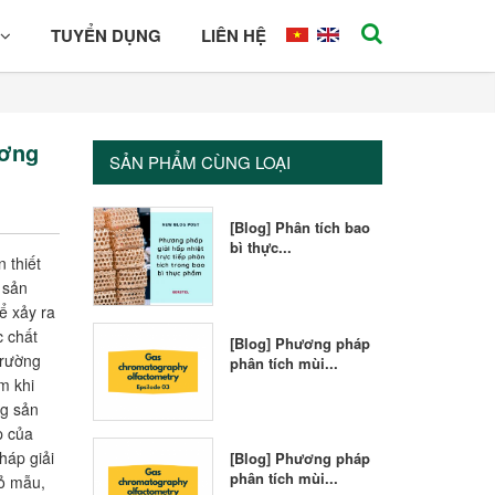
TUYỂN DỤNG
LIÊN HỆ
ương
SẢN PHẨM CÙNG LOẠI
[Blog] Phân tích bao
bì thực...
 thiết
 sản
ể xảy ra
c chất
[Blog] Phương pháp
trường
phân tích mùi...
m khi
ng sản
p của
háp giải
[Blog] Phương pháp
phân tích mùi...
hỏ mẫu,