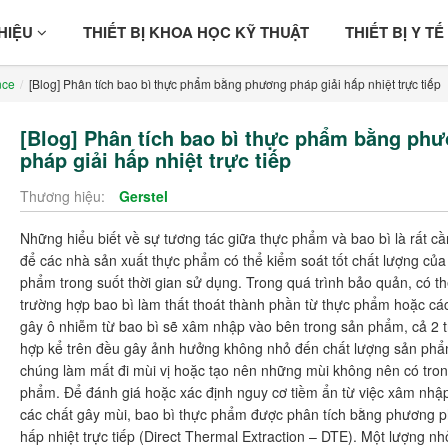
THIỆU
THIẾT BỊ KHOA HỌC KỸ THUẬT
THIẾT BỊ Y TẾ
nce
[Blog] Phân tích bao bì thực phẩm bằng phương pháp giải hấp nhiệt trực tiếp
[Blog] Phân tích bao bì thực phẩm bằng ph
pháp giải hấp nhiệt trực tiếp
Thương hiệu:
Gerstel
Những hiểu biết về sự tương tác giữa thực phẩm và bao bì là rất cần
để các nhà sản xuất thực phẩm có thể kiểm soát tốt chất lượng của
phẩm trong suốt thời gian sử dụng. Trong quá trình bảo quản, có th
trường hợp bao bì làm thất thoát thành phần từ thực phẩm hoặc cá
gây ô nhiễm từ bao bì sẽ xâm nhập vào bên trong sản phẩm, cả 2 
hợp kể trên đều gây ảnh hưởng không nhỏ đến chất lượng sản phẩ
chúng làm mất đi mùi vị hoặc tạo nên những mùi không nên có tro
phẩm. Để đánh giá hoặc xác định nguy cơ tiềm ẩn từ việc xâm nhậ
các chất gây mùi, bao bì thực phẩm được phân tích bằng phương p
hấp nhiệt trực tiếp (Direct Thermal Extraction – DTE). Một lượng n