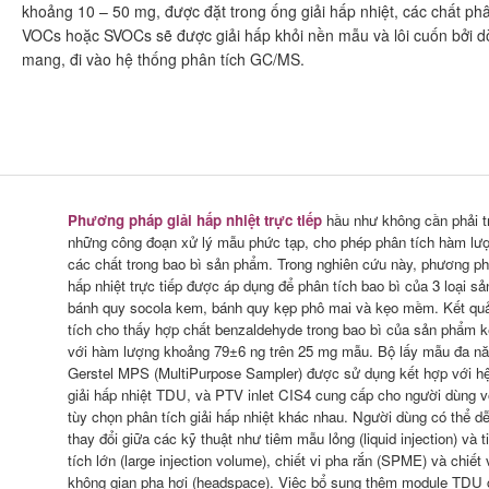
khoảng 10 – 50 mg, được đặt trong ống giải hấp nhiệt, các chất phâ
VOCs hoặc SVOCs sẽ được giải hấp khỏi nền mẫu và lôi cuốn bởi d
mang, đi vào hệ thống phân tích GC/MS.
Phương pháp giải hấp nhiệt trực tiếp
hầu như không cần phải t
những công đoạn xử lý mẫu phức tạp, cho phép phân tích hàm lư
các chất trong bao bì sản phẩm. Trong nghiên cứu này, phương ph
hấp nhiệt trực tiếp được áp dụng để phân tích bao bì của 3 loại s
bánh quy socola kem, bánh quy kẹp phô mai và kẹo mềm. Kết qu
tích cho thấy hợp chất benzaldehyde trong bao bì của sản phẩm
với hàm lượng khoảng 79±6 ng trên 25 mg mẫu. Bộ lấy mẫu đa n
Gerstel MPS (MultiPurpose Sampler) được sử dụng kết hợp với h
giải hấp nhiệt TDU, và PTV inlet CIS4 cung cấp cho người dùng v
tùy chọn phân tích giải hấp nhiệt khác nhau. Người dùng có thể d
thay đổi giữa các kỹ thuật như tiêm mẫu lỏng (liquid injection) và 
tích lớn (large injection volume), chiết vi pha rắn (SPME) và chiết
không gian pha hơi (headspace). Việc bổ sung thêm module TDU