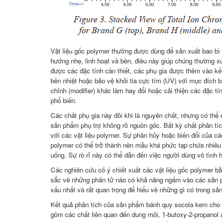
Vật liệu gốc polymer thường được dùng để sản xuất bao bì
hướng nhẹ, linh hoạt và bền, điều này giúp chúng thường x
được các đặc tính cần thiết, các phụ gia được thêm vào kết
bền nhiệt hoặc bảo vệ khỏi tia cực tím (UV) với mục đích 
chỉnh (modifier) khác làm hay đổi hoặc cải thiện các đặc t
phổ biến.
Các chất phụ gia này đôi khi là nguyên chất, nhưng có thể 
sản phẩm phụ trợ không rõ nguồn gốc. Bất kỳ chất phân tí
với các vật liệu polymer. Sự phân hủy hoặc biến đổi của các
polymer có thể trở thành nền mẫu khá phức tạp chứa nhiều 
uống. Sự rò rỉ này có thể dẫn đến việc người dùng vô tình 
Các nghiên cứu cố ý chiết xuất các vật liệu gốc polymer b
sắc về những phân tử nào có khả năng ngấm vào các sản 
xấu nhất và rất quan trọng để hiểu về những gì có trong s
Kết quả phân tích của sản phẩm bánh quy socola kem cho 
gồm các chất liên quan đến dung môi, 1-butoxy-2-propanol 