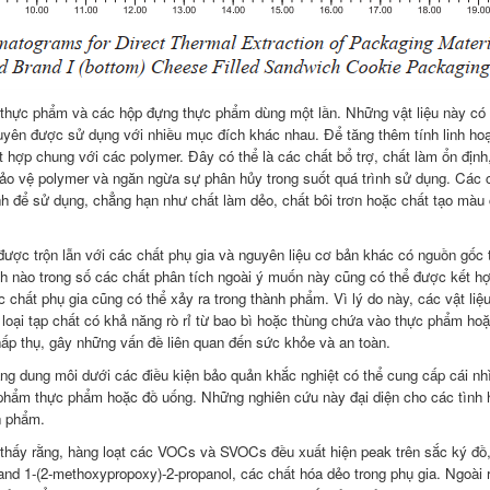
 thực phẩm và các hộp đựng thực phẩm dùng một lần. Những vật liệu này có
uyên được sử dụng với nhiều mục đích khác nhau. Để tăng thêm tính linh hoạ
 hợp chung với các polymer. Đây có thể là các chất bổ trợ, chất làm ổn định
bảo vệ polymer và ngăn ngừa sự phân hủy trong suốt quá trình sử dụng. Các 
ính để sử dụng, chẳng hạn như chất làm dẻo, chất bôi trơn hoặc chất tạo màu 
được trộn lẫn với các chất phụ gia và nguyên liệu cơ bản khác có nguồn gốc 
ch nào trong số các chất phân tích ngoài ý muốn này cũng có thể được kết h
 chất phụ gia cũng có thể xảy ra trong thành phẩm. Vì lý do này, các vật liệ
loại tạp chất có khả năng rò rỉ từ bao bì hoặc thùng chứa vào thực phẩm ho
hấp thụ, gây những vấn đề liên quan đến sức khỏe và an toàn.
ằng dung môi dưới các điều kiện bảo quản khắc nghiệt có thể cung cấp cái nh
phẩm thực phẩm hoặc đồ uống. Những nghiên cứu này đại diện cho các tình
ản phẩm.
thấy rằng, hàng loạt các VOCs và SVOCs đều xuất hiện peak trên sắc ký đồ
and 1-(2-methoxypropoxy)-2-propanol, các chất hóa dẻo trong phụ gia. Ngoài 