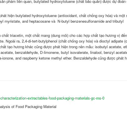
c sản phẩm liên quan, butylated hydroxytoluene (chất bảo quản) được dự đoán
át hiện butylated hydroxytoluene (antioxidant, chất chống oxy hóa) và một 
opyl myristate, and heptacosane và N-butyl benzenesulfonamide and tributyl
chất triacetin, một chất mang (dung môi) cho các hợp chất tạo hương vị đến
 Ngoài ra, 2,4-di-tert-butylphenol (chất chống oxy hóa) và dioctyl adipate (
hất tạo hương khác cũng được phát hiện trong nền mẫu: isobutyl acetate, et
l acetate, benzaldehyde, D-limonene, butyl isovalerate, linalool, benzyl acetat
a-ionone, and raspberry ketone methyl ether. Benzaldehyde cũng được phát h
haracterization-extractables-food-packaging-materials-gc-ms-0
nalysis of Food Packaging Material