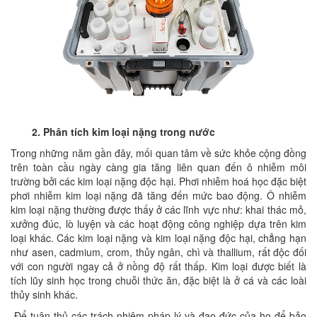
2. Phân tích kim loại nặng trong nước
Trong những năm gần đây, mối quan tâm về sức khỏe cộng đồng
trên toàn cầu ngày càng gia tăng liên quan đến ô nhiễm môi
trường bởi các kim loại nặng độc hại. Phơi nhiễm hoá học đặc biệt
phơi nhiễm kim loại nặng đã tăng đến mức bao động. Ô nhiễm
kim loại nặng thường được thấy ở các lĩnh vực như: khai thác mỏ,
xưởng đúc, lò luyện và các hoạt động công nghiệp dựa trên kim
loại khác. Các kim loại nặng và kim loại nặng độc hại, chẳng hạn
như asen, cadmium, crom, thủy ngân, chì và thallium, rất độc đối
với con người ngay cả ở nồng độ rất thấp. Kim loại được biết là
tích lũy sinh học trong chuỗi thức ăn, đặc biệt là ở cá và các loài
thủy sinh khác.
Để tuân thủ các trách nhiệm pháp lý và đạo đức của họ để bảo