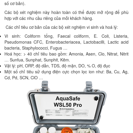
số cơ bản).
Các bộ xét nghiệm này hoàn toàn có thể được mở rộng để phù
hợp với các nhu cầu riêng của mỗi khách hàng.
Các chỉ tiêu cơ bản của các bộ xét nghiệm vi sinh và hoá lý:
Vi sinh: Coliform tổng, Faecal coliform, E. Coli, Listeria,
Pseudomonas CFC, Enterobacteriacea, Lactobacilli, Lactic acid
bacteria, Staphylococci, Fugus …
Hoá học: > 40 chỉ tiêu bao gồm: Amonia, Asen, Clo, Nitrat, Nitrit
… Sunfua, Sunphat, Sunphit, Kẽm.
Vật lý: pH, ORP, độ dẫn, TDS, độ mặn, DO, % O, độ đục
Một số chỉ tiêu sử dụng điện cực chọn lọc ion như: Ba, Cu, Ag,
Cd, Pd, SCN, ClO …