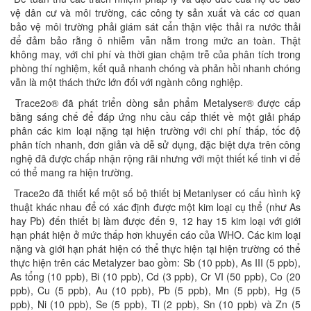
vệ dân cư và môi trường, các công ty sản xuất và các cơ quan
bảo vệ môi trường phải giám sát cẩn thận việc thải ra nước thải
để đảm bảo rằng ô nhiễm vẫn nằm trong mức an toàn. Thật
không may, với chi phí và thời gian chậm trễ của phân tích trong
phòng thí nghiệm, kết quả nhanh chóng và phản hồi nhanh chóng
vẫn là một thách thức lớn đối với ngành công nghiệp.
Trace2o® đã phát triển dòng sản phẩm Metalyser® được cấp
bằng sáng chế để đáp ứng nhu cầu cấp thiết về một giải pháp
phân các kim loại nặng tại hiện trường với chi phí thấp, tốc độ
phân tích nhanh, đơn giản và dễ sử dụng, đặc biệt dựa trên công
nghệ đã được chấp nhận rộng rãi nhưng với một thiết kế tinh vi để
có thể mang ra hiện trường.
Trace2o đã thiết kế một số bộ thiết bị Metanlyser có cấu hình kỹ
thuật khác nhau để có xác định được một kim loại cụ thể (như As
hay Pb) đến thiết bị làm được đến 9, 12 hay 15 kim loại với giới
hạn phát hiện ở mức thấp hơn khuyến cáo của WHO. Các kim loại
nặng và giới hạn phát hiện có thể thực hiện tại hiện trường có thể
thực hiện trên các Metalyzer bao gồm: Sb (10 ppb), As III (5 ppb),
As tổng (10 ppb), Bi (10 ppb), Cd (3 ppb), Cr VI (50 ppb), Co (20
ppb), Cu (5 ppb), Au (10 ppb), Pb (5 ppb), Mn (5 ppb), Hg (5
ppb), Ni (10 ppb), Se (5 ppb), Tl (2 ppb), Sn (10 ppb) và Zn (5