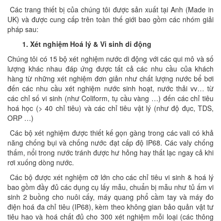
Các trang thiết bị của chúng tôi được sản xuất tại Anh (Made in
UK) và được cung cấp trên toàn thế giới bao gồm các nhóm giải
pháp sau:
1. Xét nghiệm Hoá lý & Vi sinh di động
Chúng tôi có 15 bộ xét nghiệm nước di động với các qui mô và số
lượng khác nhau đáp ứng được tất cả các nhu cầu của khách
hàng từ những xét nghiệm đơn giản như chất lượng nước bể bơi
đến các nhu cầu xét nghiệm nước sinh hoạt, nước thải vv… từ
các chỉ số vi sinh (như Coliform, tụ cầu vàng …) đến các chỉ tiêu
hoá học (> 40 chỉ tiêu) và các chỉ tiêu vật lý (như độ đục, TDS,
ORP …)
Các bộ xét nghiệm được thiết kế gọn gàng trong các vali có khả
năng chống bụi và chống nước đạt cấp độ IP68. Các valy chống
thấm, nổi trong nước tránh được hư hỏng hay thất lạc ngay cả khi
rơi xuống dòng nước.
Các bộ được xét nghiệm cỡ lớn cho các chỉ tiêu vi sinh & hoá lý
bao gồm đầy đủ các dụng cụ lấy mẫu, chuẩn bị mẫu như tủ ấm vi
sinh 2 buồng cho nuôi cấy, máy quang phổ cầm tay và máy đo
điện hoá đa chỉ tiêu (IP68), kèm theo không gian bảo quản vật tư
tiêu hao và hoá chất đủ cho 300 xét nghiệm mỗi loại (các thông