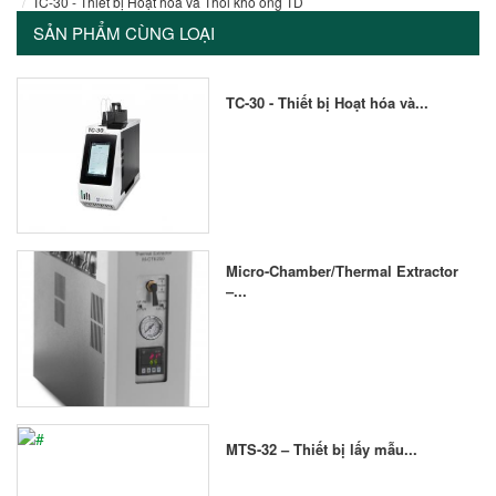
TC-30 - Thiết bị Hoạt hóa và Thổi khô ống TD
SẢN PHẨM CÙNG LOẠI
TC-30 - Thiết bị Hoạt hóa và...
Micro-Chamber/Thermal Extractor
–...
MTS-32 – Thiết bị lấy mẫu...