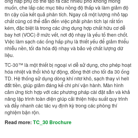
ống hấp phụ có thể tạo ra các nhiễu phổ không mong
muốn, che lấp các mục tiêu nồng độ thấp và làm giảm độ
tin cậy của kết quả phân tích. Ngay cả một lượng nhỏ tạp
chất cũng có thể dẫn đến việc phải phân tích lại rất tốn
kém, đặc biệt là trong các ứng dụng hợp chất hữu cơ dễ
bay hơi (VOC) ở mức vết, nơi độ nhạy là yếu tố then chốt.
Việc làm sạch các ống hấp phụ là thiết yếu để giảm thiểu
nhiễu nền, tối đa hóa độ nhạy và bảo vệ chất lượng dữ
liệu.
TC-30™ là một thiết bị ngoại vi dễ sử dụng, cho phép hoạt
hóa nhiệt và thổi khô tự động, đồng thời cho tối đa 30 ống
TD. Hệ thống sử dụng dòng khí nitơ khô, sạch thay vì heli
đắt tiền, giúp giảm đáng kể chi phí vận hành. Màn hình
cảm ứng tích hợp với các phương pháp cài đặt sẵn và khả
năng lập trình toàn diện giúp cải thiện hiệu suất quy trình
và đẩy nhanh các tác vụ định kỳ trong các phòng thí
nghiệm bận rộn.
Read more:
TC_30 Brochure