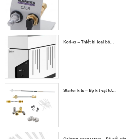
Kori-xr – Thiết bị loại bỏ...
Starter kits – Bộ kit vật tư...
Column connectors – Bộ nối cột...