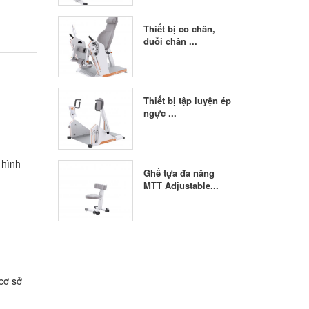
Thiết bị co chân,
duỗi chân ...
Thiết bị tập luyện ép
ngực ...
 hình
Ghế tựa đa năng
MTT Adjustable...
cơ sở