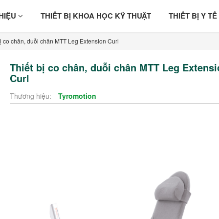
THIỆU
THIẾT BỊ KHOA HỌC KỸ THUẬT
THIẾT BỊ Y TẾ
ị co chân, duỗi chân MTT Leg Extension Curl
Thiết bị co chân, duỗi chân MTT Leg Extensi
Curl
Thương hiệu:
Tyromotion