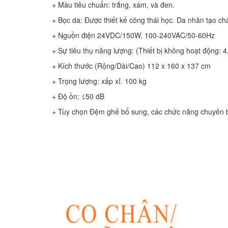
+ Màu tiêu chuẩn: trắng, xám, và đen.
+ Bọc da: Được thiết kế công thái học. Da nhân tạo chấ
+ Nguồn điện 24VDC/150W, 100-240VAC/50-60Hz
+ Sự tiêu thụ năng lượng: (Thiết bị không hoạt động: 4
+ Kích thước (Rộng/Dài/Cao) 112 x 160 x 137 cm
+ Trọng lượng: xấp xỉ. 100 kg
+ Độ ồn: ≤50 dB
+ Tùy chọn Đệm ghế bổ sung, các chức năng chuyên b