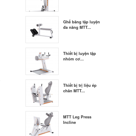
Ghế băng tập luyện
đa năng MTT...
Thiết bị luyện tập
nhóm cơ...
Thiết bị trị liệu ép
chân MTT...
MTT Leg Press
Incline