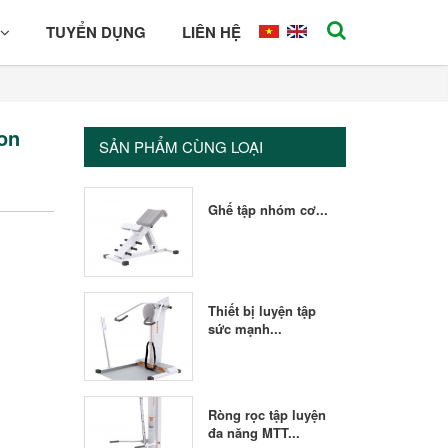
TUYỂN DỤNG
LIÊN HỆ
on
SẢN PHẨM CÙNG LOẠI
Ghế tập nhóm cơ...
Thiết bị luyện tập
sức mạnh...
Ròng rọc tập luyện
đa năng MTT...