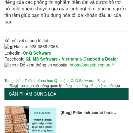
riêng của các phòng thí nghiệm hiện đại và được hỗ trợ
bởi một nhóm chuyên gia giàu kinh nghiệm, những người
tận tâm giúp bạn hữu dụng hóa tối đa khoản đầu tư của
bạn.
Kết nối với chúng tôi tại:
Hotline: 028 3866 2068
LinkedIn:
OnQ Software
Facebook:
QLIMS Software - Vietnam & Cambodia Dealer
Để xem thông tin website:
https://onqsoft.com.au//
Trang chủ
Thiết bị Khoa học Kỹ thuật
OnQ Software
Blog
[Blog] Lựa chọn hệ thống quản lý thông tin phòng thí nghiệm phù hợp
SẢN PHẨM CÙNG LOẠI
[Blog] Phân tích bao bì thực...